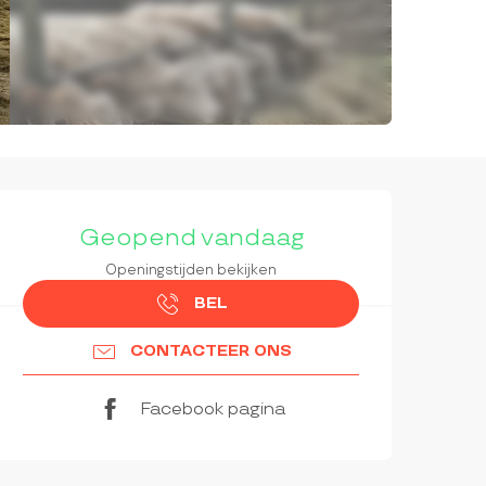
OPENINGSTIJDEN EN CON
Geopend vandaag
Openingstijden bekijken
BEL
CONTACTEER ONS
Facebook pagina