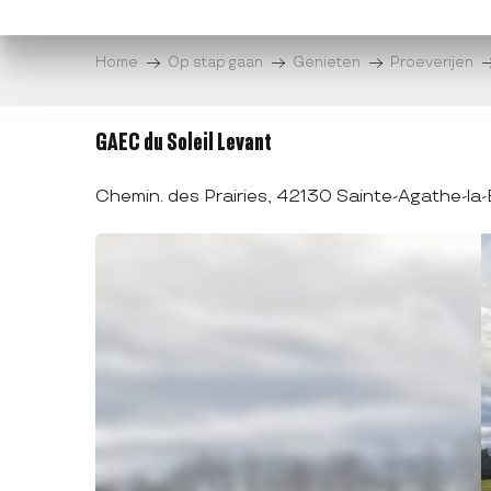
Aller
au
Home
Op stap gaan
Genieten
Proeverijen
contenu
principal
GAEC du Soleil Levant
Chemin. des Prairies, 42130 Sainte-Agathe-la