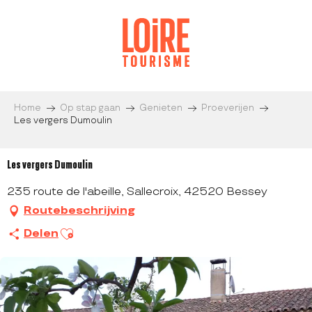
Aller
au
contenu
principal
Home
Op stap gaan
Genieten
Proeverijen
Les vergers Dumoulin
Les vergers Dumoulin
235 route de l'abeille, Sallecroix, 42520 Bessey
Routebeschrijving
Ajouter aux favoris
Delen