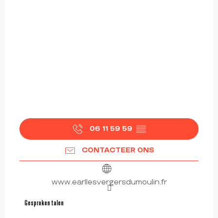
06 11 59 59
▒▒
CONTACTEER ONS
www.earllesvergersdumoulin.fr
Gesproken talen
Gesproken talen