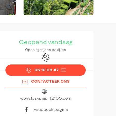
OPENINGSTIJDEN EN CON
Geopend vandaag
Openingstijden bekijken
Dieren toegelaten
06 10 68 47
▒▒
CONTACTEER ONS
www.les-amis-42155.com
Facebook pagina