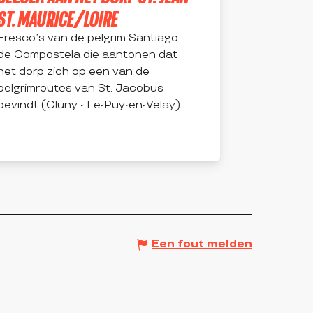
ST. MAURICE/LOIRE
Fresco’s van de pelgrim Santiago
de Compostela die aantonen dat
het dorp zich op een van de
pelgrimroutes van St. Jacobus
bevindt (Cluny - Le-Puy-en-Velay).
SAINT-JEAN-SAINT-MAURICE-SUR-LOIRE
Een fout melden