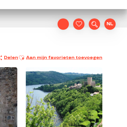
NL
Zoek op
Voir les favoris
Ajouter aux favoris
Delen
Aan mijn favorieten toevoegen