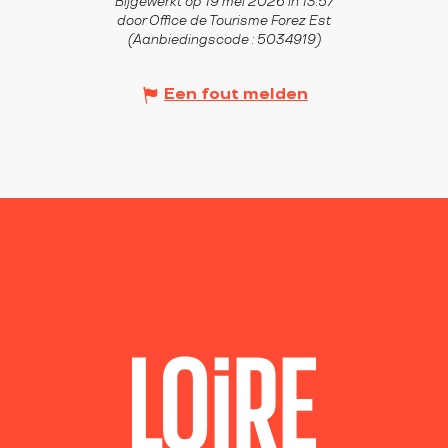
Bijgewerkt op 19 mei 2026 in 13:57
door Office de Tourisme Forez Est
(Aanbiedingscode :
5034919
)
Een fout melden