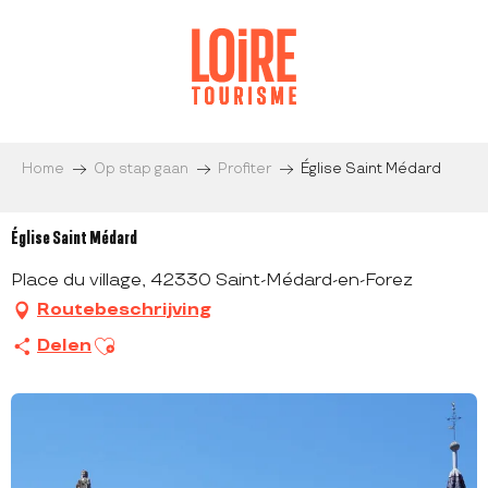
Aller
au
contenu
principal
Home
Op stap gaan
Profiter
Église Saint Médard
Église Saint Médard
Place du village, 42330 Saint-Médard-en-Forez
Routebeschrijving
Ajouter aux favoris
Delen