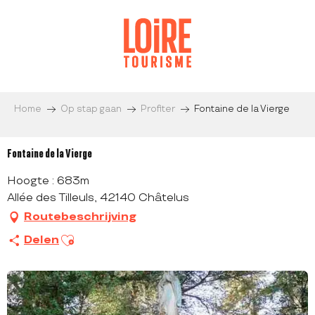
Aller
au
contenu
principal
Home
Op stap gaan
Profiter
Fontaine de la Vierge
Fontaine de la Vierge
Hoogte : 683m
Allée des Tilleuls, 42140 Châtelus
Routebeschrijving
Ajouter aux favoris
Delen