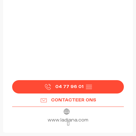
04 77 96 01
▒▒
CONTACTEER ONS
www.ladiana.com
vanaf
78
€