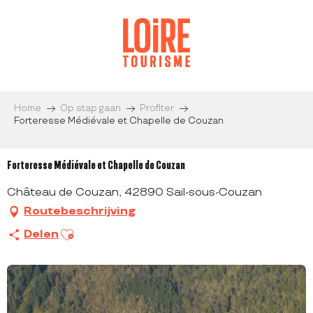
Aller
au
contenu
principal
Home
Op stap gaan
Profiter
Forteresse Médiévale et Chapelle de Couzan
Forteresse Médiévale et Chapelle de Couzan
Château de Couzan, 42890 Sail-sous-Couzan
Routebeschrijving
Ajouter aux favoris
Delen