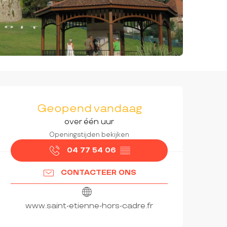
OPENINGSTIJDEN EN CON
Geopend vandaag
over één uur
Openingstijden bekijken
04 77 54 06
▒▒
CONTACTEER ONS
www.saint-etienne-hors-cadre.fr