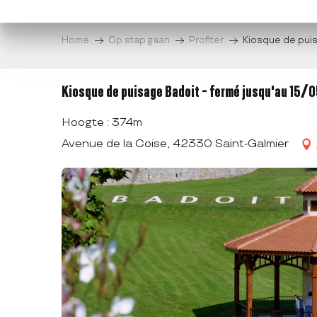
Aller
au
Home
Op stap gaan
Profiter
Kiosque de puis
contenu
principal
Kiosque de puisage Badoit - fermé jusqu'au 15/
Hoogte : 374m
Avenue de la Coise, 42330 Saint-Galmier