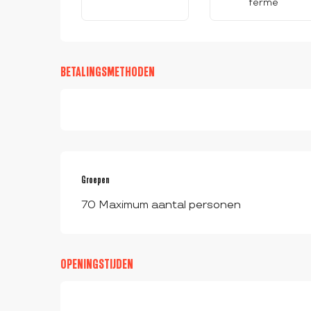
ferme
BETALINGSMETHODEN
Groepen
Groepen
70 Maximum aantal personen
OPENINGSTIJDEN