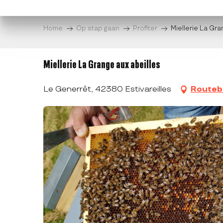
Aller
au
Home
Op stap gaan
Profiter
Miellerie La Gra
contenu
principal
Miellerie La Grange aux abeilles
Le Generrêt, 42380 Estivareilles
Routeb