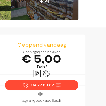
+ 4
OPENINGSTIJDEN EN CON
Geopend vandaag
Openingstijden bekijken
€ 5,00
Tarief
Parkeerplaats
Dieren toegelaten
04 77 50 82
▒▒
lagrangeauxabeilles.fr