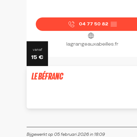
04 77 50 82
▒▒
lagrangeauxabeilles.fr
vanaf
15
€
LE BÉFRANC
SAINT-BONNET-LE-CHÂTEAU
Bijgewerkt op 05 februari 2026 in 18:09