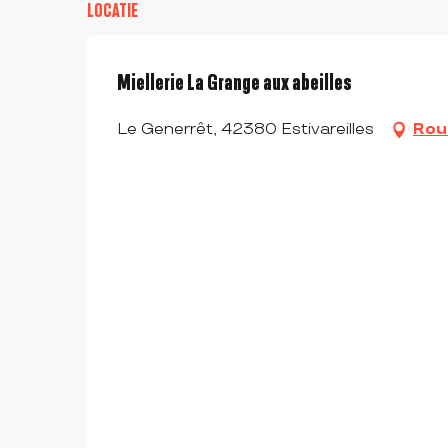
LOCATIE
VANAF
1 DECEMBER 2026
TOT
31 DECEMBER 2026
Miellerie La Grange aux abeilles
Le Generrêt, 42380 Estivareilles
Rou