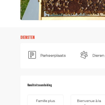
DIENSTEN
Parkeerplaats
Dieren
DIENSTVERLENING
Kwaliteitsaanduiding
Kwaliteitsaanduiding
Famille plus
Bienvenue à la