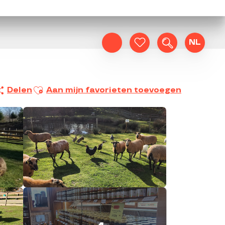
NL
Zoek op
Voir les favoris
Ajouter aux favoris
Delen
Aan mijn favorieten toevoegen