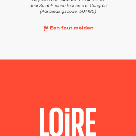
Bijgewerkt op 04 maart 2024 in 12:13
door Saint-Etienne Tourisme et Congrès
(Aanbiedingscode :
307496
)
Een fout melden