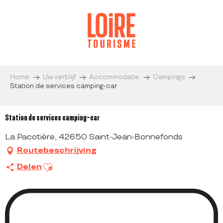
Aller
au
contenu
principal
Home
Uw verblijf
Accommodatie
Campings
Station de services camping-car
Station de services camping-car
La Pacotière, 42650 Saint-Jean-Bonnefonds
Routebeschrijving
Ajouter aux favoris
Delen