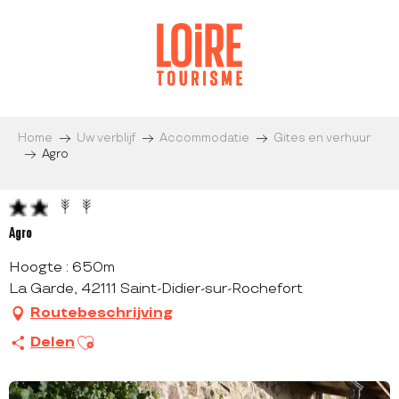
Aller
au
contenu
principal
Home
Uw verblijf
Accommodatie
Gites en verhuur
Agro
Agro
Hoogte : 650m
La Garde, 42111 Saint-Didier-sur-Rochefort
Routebeschrijving
Ajouter aux favoris
Delen