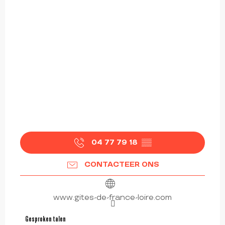
04 77 79 18
▒▒
CONTACTEER ONS
www.gites-de-france-loire.com
Gesproken talen
Gesproken talen