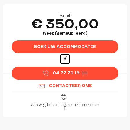
OPENINGSTIJDEN EN CONTACTGEGEVEN
Vanaf
€ 350,00
Week (gemeubileerd)
BOEK UW ACCOMMODATIE
Parkeerplaats
04 77 79 18
▒▒
CONTACTEER ONS
www.gites-de-france-loire.com