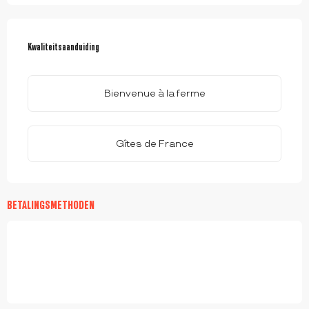
DIENSTVERLENING
Kwaliteitsaanduiding
Kwaliteitsaanduiding
Bienvenue à la ferme
Gîtes de France
BETALINGSMETHODEN