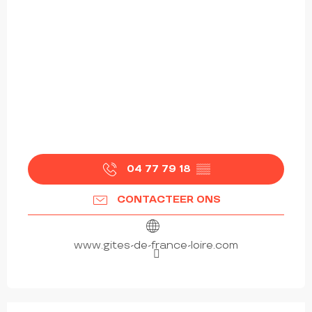
04 77 79 18
▒▒
CONTACTEER ONS
www.gites-de-france-loire.com
vanaf
17.5
€