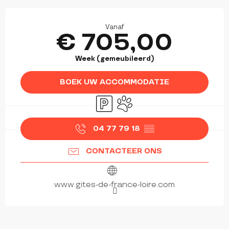
OPENINGSTIJDEN EN CONTACTGEGEVEN
Vanaf
€ 705,00
Week (gemeubileerd)
BOEK UW ACCOMMODATIE
Parkeerplaats
Dieren toegelaten
04 77 79 18
▒▒
CONTACTEER ONS
www.gites-de-france-loire.com