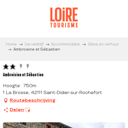
Aller
au
contenu
principal
Home
Uw verblijf
Accommodatie
Gites en verhuur
Ambroisine et Sébastien
Ambroisine et Sébastien
Hoogte : 750m
1 La Brosse, 42111 Saint-Didier-sur-Rochefort
Routebeschrijving
Ajouter aux favoris
Delen