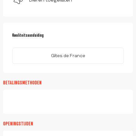
Dieren toegelaten
DIENSTVERLENING
Kwaliteitsaanduiding
Kwaliteitsaanduiding
Gîtes de France
BETALINGSMETHODEN
OPENINGSTIJDEN