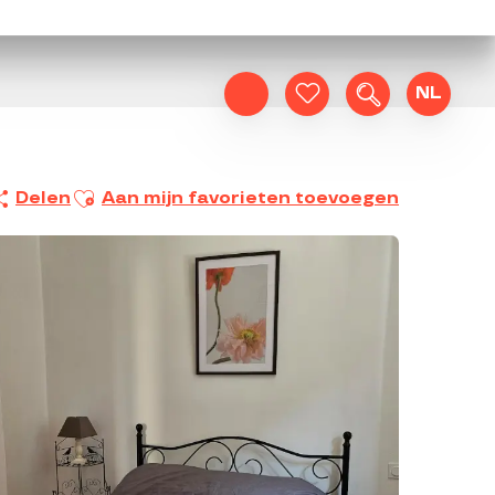
NL
Zoek op
Voir les favoris
Ajouter aux favoris
Delen
Aan mijn favorieten toevoegen