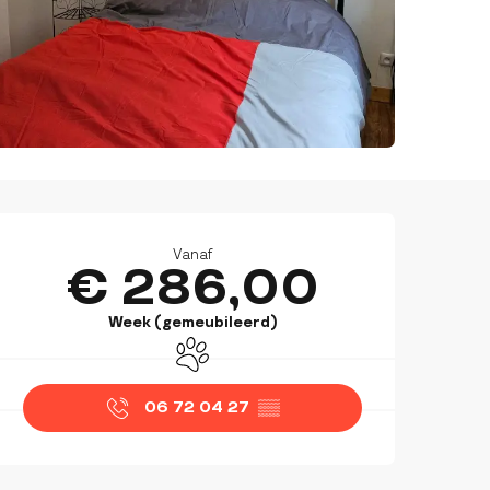
OPENINGSTIJDEN EN CON
Vanaf
€ 286,00
Week (gemeubileerd)
Dieren toegelaten
06 72 04 27
▒▒