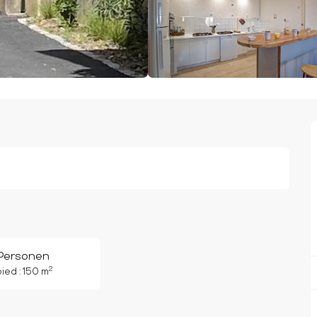
 Personen
2
ied : 150 m