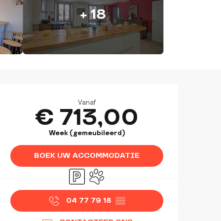
+ 18
OPENINGSTIJDEN EN CON
Vanaf
€ 713,00
Week (gemeubileerd)
BOEK UW ACCOMMODATIE
Parkeerplaats
Dieren toegelaten
04 77 79 18
▒▒