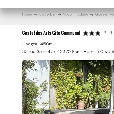
Aller
au
Home
Uw verblijf
Accommodatie
Gites en v
contenu
principal
Castel des Arts Gîte Communal
Hoogte : 450m
32 rue Grenette, 42370 Saint-Haon-le-Châtel