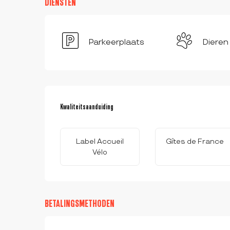
DIENSTEN
Parkeerplaats
Dieren
DIENSTVERLENING
Kwaliteitsaanduiding
Kwaliteitsaanduiding
Label Accueil
Gîtes de France
Vélo
BETALINGSMETHODEN