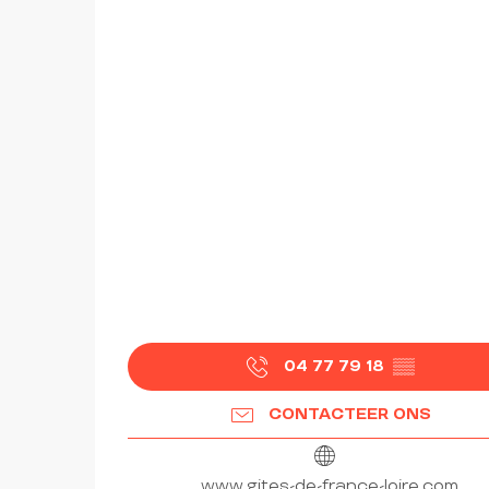
04 77 79 18
▒▒
CONTACTEER ONS
www.gites-de-france-loire.com