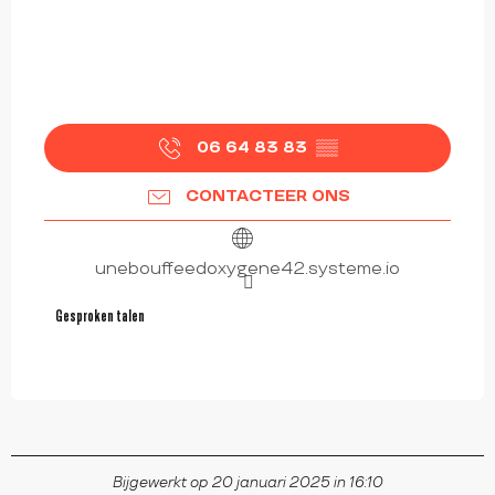
06 64 83 83
▒▒
CONTACTEER ONS
unebouffeedoxygene42.systeme.io
Gesproken talen
Gesproken talen
Bijgewerkt op 20 januari 2025 in 16:10