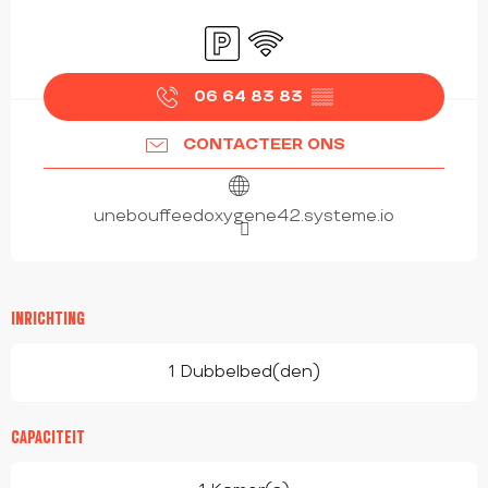
OPENINGSTIJDEN EN CONTACTGEGEVEN
Parkeerplaats
Wifi
06 64 83 83
▒▒
CONTACTEER ONS
unebouffeedoxygene42.systeme.io
INRICHTING
1 Dubbelbed(den)
CAPACITEIT