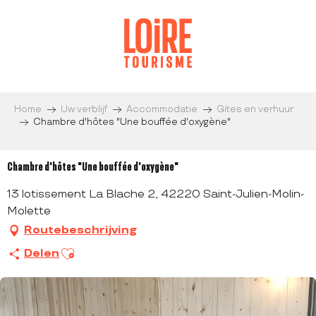
Aller
au
contenu
principal
Home
Uw verblijf
Accommodatie
Gites en verhuur
Chambre d'hôtes "Une bouffée d'oxygène"
Chambre d'hôtes "Une bouffée d'oxygène"
13 lotissement La Blache 2, 42220 Saint-Julien-Molin-
Molette
Routebeschrijving
Ajouter aux favoris
Delen