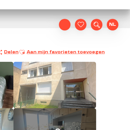
NL
Zoek op
Voir les favoris
Ajouter aux favoris
Delen
Aan mijn favorieten toevoegen