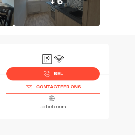
+ 6
OPENINGSTIJDEN EN CON
Parkeerplaats
Wifi
BEL
CONTACTEER ONS
airbnb.com