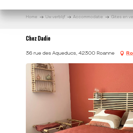
Aller
au
Home
Uw verblijf
Accommodatie
Gites en v
contenu
principal
Chez Dadie
36 rue des Aqueducs, 42300 Roanne
Ro