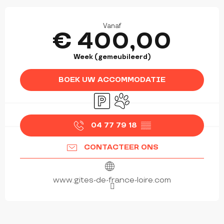
OPENINGSTIJDEN EN CONTACTGEGEVEN
Vanaf
€ 400,00
Week (gemeubileerd)
BOEK UW ACCOMMODATIE
Parkeerplaats
Dieren toegelaten
04 77 79 18
▒▒
CONTACTEER ONS
www.gites-de-france-loire.com