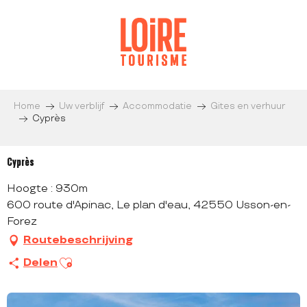
Aller
au
contenu
principal
Home
Uw verblijf
Accommodatie
Gites en verhuur
Cyprès
Cyprès
Hoogte : 930m
600 route d'Apinac, Le plan d'eau, 42550 Usson-en-
Forez
Routebeschrijving
Ajouter aux favoris
Delen