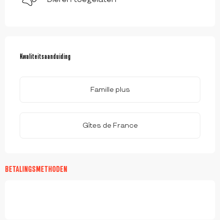
DIENSTVERLENING
Kwaliteitsaanduiding
Kwaliteitsaanduiding
Famille plus
Gîtes de France
BETALINGSMETHODEN