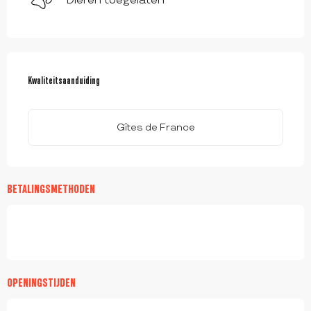
Dieren toegelaten
DIENSTVERLENING
Kwaliteitsaanduiding
Kwaliteitsaanduiding
Gîtes de France
BETALINGSMETHODEN
OPENINGSTIJDEN