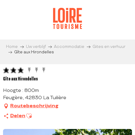
Aller
au
contenu
principal
Home
Uw verblijf
Accommodatie
Gites en verhuur
Gîte aux Hirondelles
Gîte aux Hirondelles
Hoogte : 800m
Feugère, 42830 La Tuilière
Routebeschrijving
Ajouter aux favoris
Delen