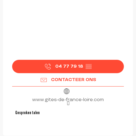
04 77 79 18
▒▒
CONTACTEER ONS
www.gites-de-france-loire.com
Gesproken talen
Gesproken talen