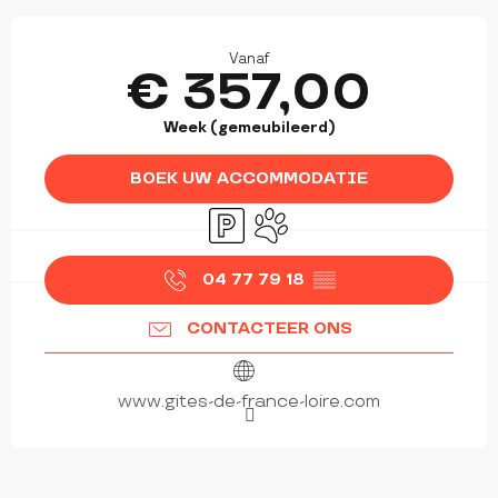
OPENINGSTIJDEN EN CONTACTGEGEVEN
Vanaf
€ 357,00
Week (gemeubileerd)
BOEK UW ACCOMMODATIE
Parkeerplaats
Dieren toegelaten
04 77 79 18
▒▒
CONTACTEER ONS
www.gites-de-france-loire.com