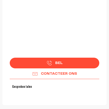
BEL
CONTACTEER ONS
Gesproken talen
Gesproken talen