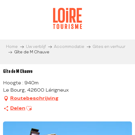
Aller
au
contenu
principal
Home
Uw verblijf
Accommodatie
Gites en verhuur
Gîte de M Chauve
Gîte de M Chauve
Hoogte : 940m
Le Bourg, 42600 Lérigneux
Routebeschrijving
Ajouter aux favoris
Delen