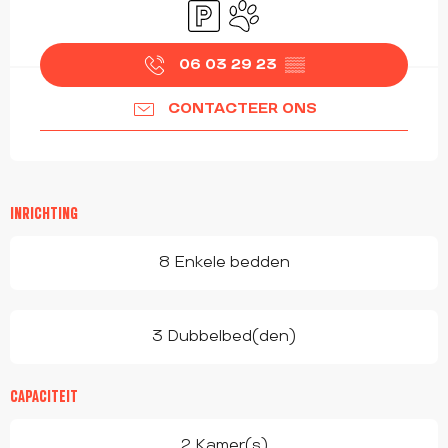
Parkeerplaats
Dieren toegelaten
06 03 29 23
▒▒
CONTACTEER ONS
INRICHTING
8 Enkele bedden
3 Dubbelbed(den)
CAPACITEIT
2 Kamer(s)