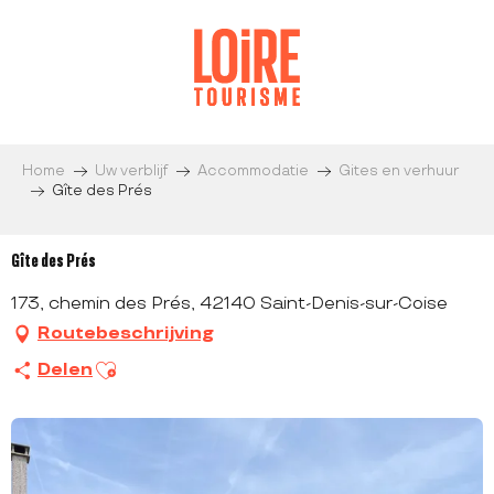
Aller
au
contenu
principal
Home
Uw verblijf
Accommodatie
Gites en verhuur
Gîte des Prés
Gîte des Prés
173, chemin des Prés, 42140 Saint-Denis-sur-Coise
Routebeschrijving
Ajouter aux favoris
Delen