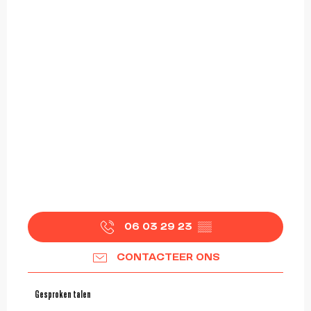
06 03 29 23
▒▒
CONTACTEER ONS
Gesproken talen
Gesproken talen