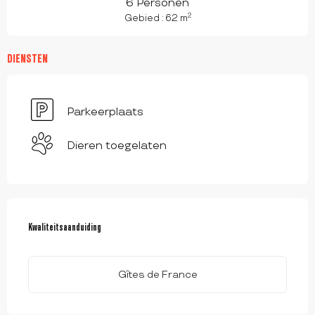
6 Personen
2
Gebied : 62 m
DIENSTEN
Parkeerplaats
Dieren toegelaten
DIENSTVERLENING
Kwaliteitsaanduiding
Kwaliteitsaanduiding
Gîtes de France