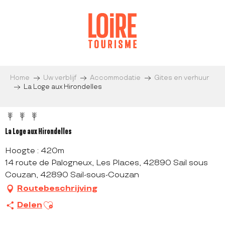
Aller
au
contenu
principal
Home
Uw verblijf
Accommodatie
Gites en verhuur
La Loge aux Hirondelles
La Loge aux Hirondelles
Hoogte : 420m
14 route de Palogneux, Les Places, 42890 Sail sous
Couzan, 42890 Sail-sous-Couzan
Routebeschrijving
Ajouter aux favoris
Delen