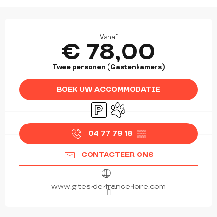
OPENINGSTIJDEN EN CONTACTGEGEVEN
Vanaf
€ 78,00
Twee personen (Gastenkamers)
BOEK UW ACCOMMODATIE
Parkeerplaats
Dieren toegelaten
04 77 79 18
▒▒
CONTACTEER ONS
www.gites-de-france-loire.com