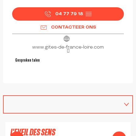
04 77 79 18
▒▒
CONTACTEER ONS
www.gites-de-france-loire.com
Gesproken talen
Gesproken talen
vanaf
19
€
L'EVEIL DES SENS