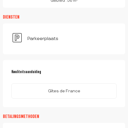
Gebied : 56 m
DIENSTEN
Parkeerplaats
DIENSTVERLENING
Kwaliteitsaanduiding
Kwaliteitsaanduiding
Gîtes de France
BETALINGSMETHODEN