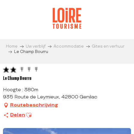
Aller
au
contenu
principal
Home
Uw verblijf
Accommodatie
Gites en verhuur
Le Champ Bourru
Le Champ Bourru
Hoogte : 380m
935 Route de Leymieux, 42800 Genilac
Routebeschrijving
Ajouter aux favoris
Delen