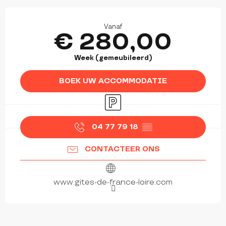
OPENINGSTIJDEN EN CONTACTGEGEVEN
Vanaf
€ 280,00
Week (gemeubileerd)
BOEK UW ACCOMMODATIE
Parkeerplaats
04 77 79 18
▒▒
CONTACTEER ONS
www.gites-de-france-loire.com