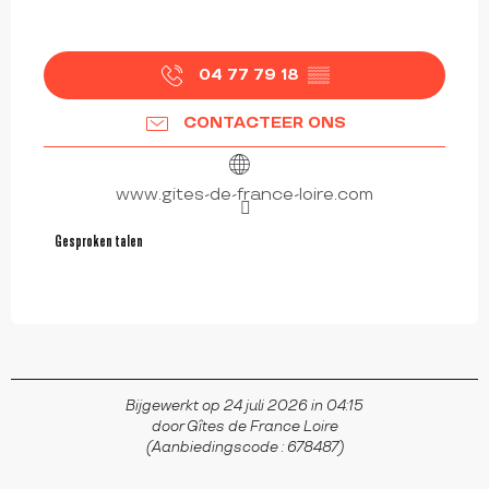
04 77 79 18
▒▒
CONTACTEER ONS
www.gites-de-france-loire.com
Gesproken talen
Gesproken talen
Bijgewerkt op 24 juli 2026 in 04:15
door Gîtes de France Loire
(Aanbiedingscode :
678487
)