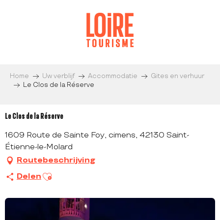
Aller
au
contenu
principal
Home
Uw verblijf
Accommodatie
Gites en verhuur
Le Clos de la Réserve
Le Clos de la Réserve
1609 Route de Sainte Foy, cimens, 42130 Saint-
Étienne-le-Molard
Routebeschrijving
Ajouter aux favoris
Delen