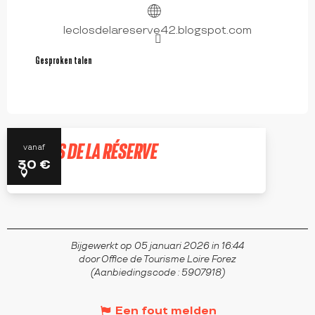
leclosdelareserve42.blogspot.com
Gesproken talen
Gesproken talen
LE CLOS DE LA RÉSERVE
vanaf
30
€
SAINT-ÉTIENNE-LE-MOLARD
Bijgewerkt op 05 januari 2026 in 16:44
door Office de Tourisme Loire Forez
(Aanbiedingscode :
5907918
)
Een fout melden