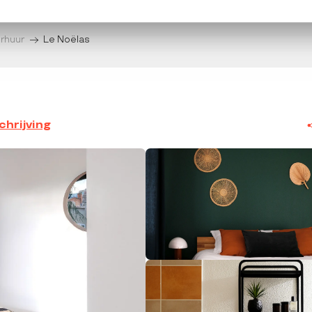
erhuur
Le Noëlas
hrijving