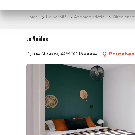
Aller
au
Home
Uw verblijf
Accommodatie
Gites en v
contenu
principal
Le Noëlas
11, rue Noëlas, 42300 Roanne
Routebesc