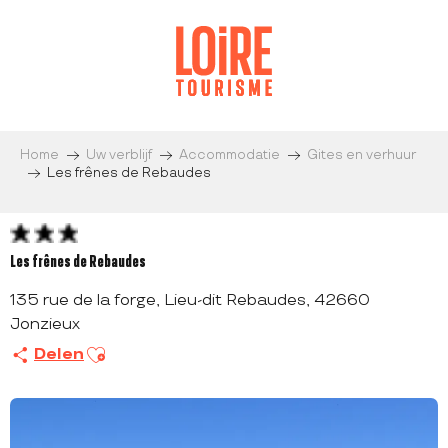
Aller
au
contenu
principal
Home
Uw verblijf
Accommodatie
Gites en verhuur
Les frênes de Rebaudes
Les frênes de Rebaudes
135 rue de la forge, Lieu-dit Rebaudes, 42660
Jonzieux
Ajouter aux favoris
Delen