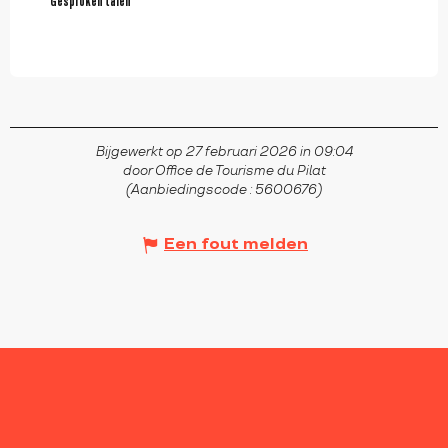
Gesproken talen
Gesproken talen
Bijgewerkt op 27 februari 2026 in 09:04
door Office de Tourisme du Pilat
(Aanbiedingscode :
5600676
)
Een fout melden