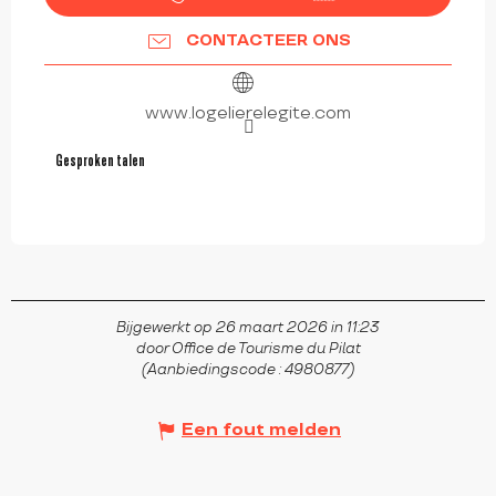
CONTACTEER ONS
www.logelierelegite.com
Gesproken talen
Gesproken talen
Bijgewerkt op 26 maart 2026 in 11:23
door Office de Tourisme du Pilat
(Aanbiedingscode :
4980877
)
Een fout melden