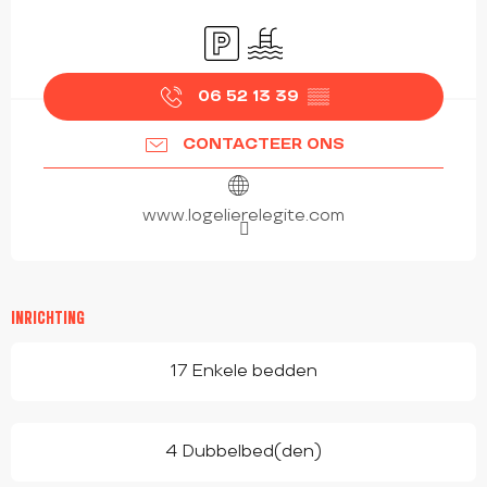
OPENINGSTIJDEN EN CONTACTGEGEVEN
Parkeerplaats
Zwembad
06 52 13 39
▒▒
CONTACTEER ONS
www.logelierelegite.com
INRICHTING
17 Enkele bedden
4 Dubbelbed(den)