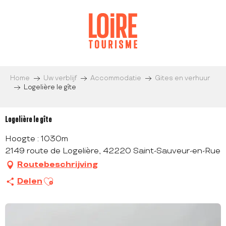
Aller
au
contenu
principal
Home
Uw verblijf
Accommodatie
Gites en verhuur
Logelière le gîte
Logelière le gîte
Hoogte : 1030m
2149 route de Logelière, 42220 Saint-Sauveur-en-Rue
Routebeschrijving
Ajouter aux favoris
Delen