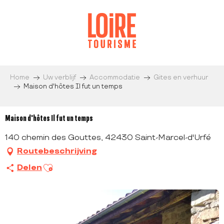
Aller
au
contenu
principal
Home
Uw verblijf
Accommodatie
Gites en verhuur
Maison d'hôtes Il fut un temps
Maison d'hôtes Il fut un temps
140 chemin des Gouttes, 42430 Saint-Marcel-d'Urfé
Routebeschrijving
Ajouter aux favoris
Delen