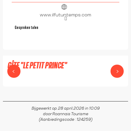
www.ilfutuntemps.com
Gesproken talen
Gesproken talen
GÎTE "LE PETIT PRINCE"
SAINT-MARCEL-D'URFÉ
Bijgewerkt op 28 april 2026 in 10:09
door Roannais Tourisme
(Aanbiedingscode :
124259
)