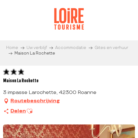
Aller
au
contenu
principal
Home
Uw verblijf
Accommodatie
Gites en verhuur
Maison La Rochette
Maison La Rochette
3 impasse Larochette, 42300 Roanne
Routebeschrijving
Ajouter aux favoris
Delen