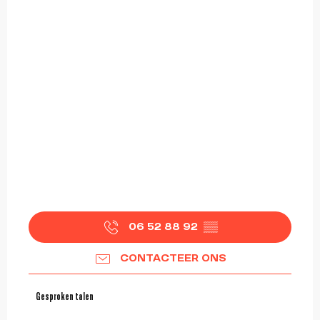
06 52 88 92
▒▒
CONTACTEER ONS
Gesproken talen
Gesproken talen