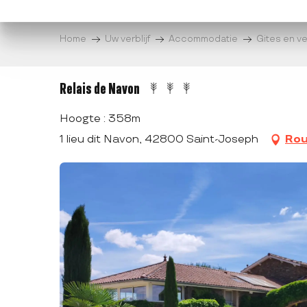
Aller
au
Home
Uw verblijf
Accommodatie
Gites en v
contenu
principal
Relais de Navon
Hoogte : 358m
1 lieu dit Navon, 42800 Saint-Joseph
Rou