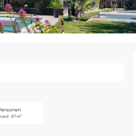
Personen
2
ied : 47 m