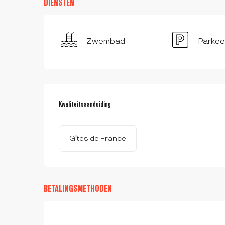
DIENSTEN
Zwembad
Parkee
DIENSTVERLENING
Kwaliteitsaanduiding
Kwaliteitsaanduiding
Gîtes de France
BETALINGSMETHODEN