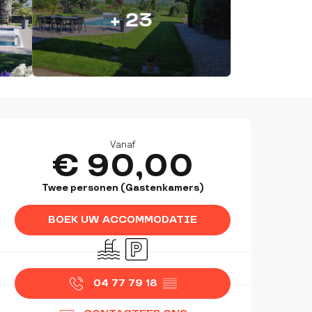
+ 23
OPENINGSTIJDEN EN CON
Vanaf
€ 90,00
Twee personen (Gastenkamers)
BOEK UW ACCOMMODATIE
Zwembad
Parkeerplaats
04 77 79 18
▒▒