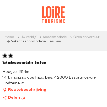
Aller
au
contenu
principal
Home
Uw verblijf
Accommodatie
Gites en verhuur
Vakantieaccomodatie . Les Faux
Vakantieaccomodatie . Les Faux
Hoogte : 814m
144, impasse des Faux Bas, 42600 Essertines-en-
Châtelneuf
Routebeschrijving
Ajouter aux favoris
Delen