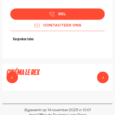
BEL
CONTACTEER ONS
Gesproken talen
Gesproken talen
8.9
€
CINÉMA LE REX
MONTBRISON
Bijgewerkt op 14 november 2025 in 10:01