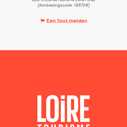
door Office de Tourisme Loire Forez
(Aanbiedingscode :
193708
)
Een fout melden