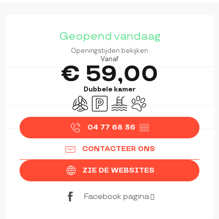
OPENINGSTIJDEN EN CONTACTGEGEVEN
Geopend vandaag
Openingstijden bekijken
Vanaf
€ 59,00
Dubbele kamer
Met airco
Parkeerplaats
Zwembad
Dieren toegelaten
04 77 68 36
▒▒
CONTACTEER ONS
ZIE DE WEBSITES
Facebook pagina