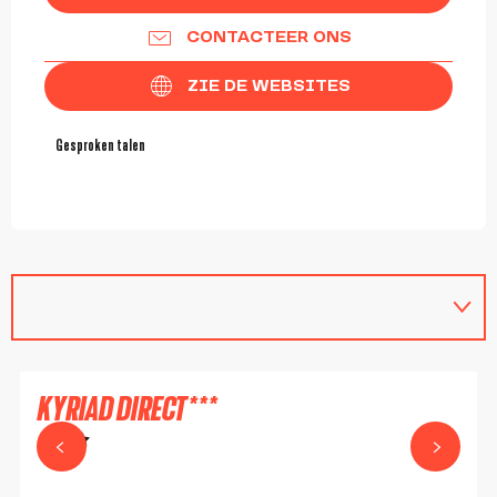
CONTACTEER ONS
ZIE DE WEBSITES
Gesproken talen
Gesproken talen
vanaf
58
€
KYRIAD DIRECT***
ROANNE