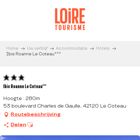
Aller
au
contenu
principal
Home
Uw verblijf
Accommodatie
Hotels
Ibis Roanne Le Coteau***
Ibis Roanne Le Coteau***
Hoogte : 280m
53 boulevard Charles de Gaulle, 42120 Le Coteau
Routebeschrijving
Ajouter aux favoris
Delen