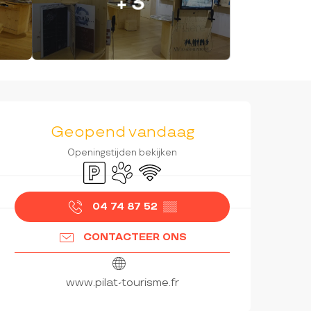
+ 3
OPENINGSTIJDEN EN CON
Geopend vandaag
Openingstijden bekijken
Parkeerplaats
Dieren toegelaten
Wifi
04 74 87 52
▒▒
CONTACTEER ONS
www.pilat-tourisme.fr