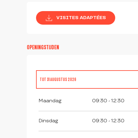
VISITES ADAPTÉES
OPENINGSTIJDEN
TOT
31 AUGUSTUS 2026
VANAF
1 JANUARI 2026
TOT
4 JANUARI 2026
Maandag
09:30 - 12:30
VANAF
5 JANUARI 2026
TOT
6 FEBRUARI 2026
Dinsdag
09:30 - 12:30
VANAF
7 FEBRUARI 2026
TOT
22 FEBRUARI 2026