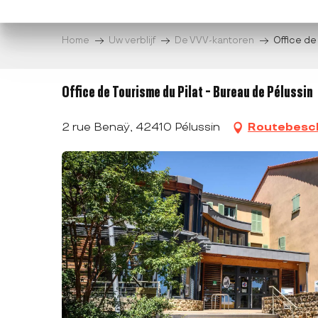
Aller
au
Home
Uw verblijf
De VVV-kantoren
Office de
contenu
principal
Office de Tourisme du Pilat - Bureau de Pélussin
2 rue Benaÿ, 42410 Pélussin
Routebesch