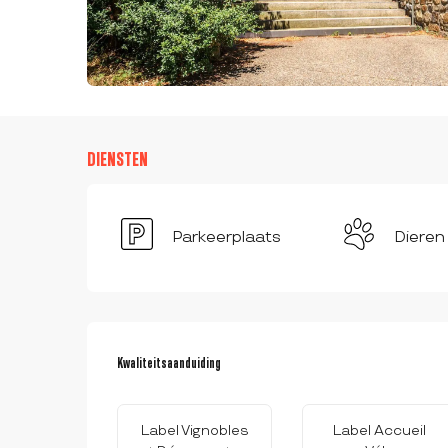
DIENSTEN
Parkeerplaats
Dieren
DIENSTVERLENING
Kwaliteitsaanduiding
Kwaliteitsaanduiding
Label Vignobles
Label Accueil