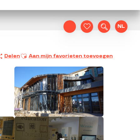
NL
Zoek op
Voir les favoris
Ajouter aux favoris
Delen
Aan mijn favorieten toevoegen