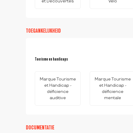
et Découvertes
Vélo
TOEGANKELIJKHEID
Toerisme en handicaps
Toerisme en handicaps
Marque Tourisme
Marque Tourisme
et Handicap -
et Handicap -
déficience
déficience
auditive
mentale
DOCUMENTATIE