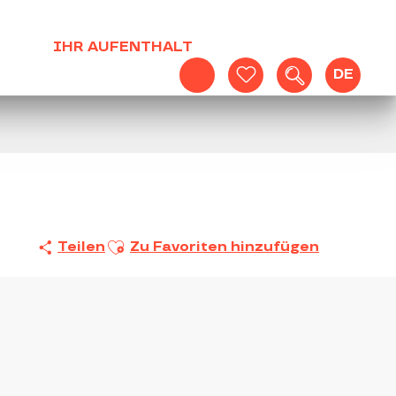
IHR AUFENTHALT
DE
Suche
Voir les favoris
Ajouter aux favoris
Teilen
Zu Favoriten hinzufügen