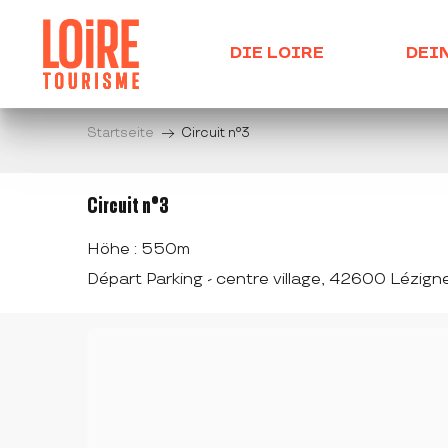
Aller
au
DIE LOIRE
DEI
contenu
principal
Startseite
Circuit n°3
Circuit n°3
Höhe : 550m
Départ Parking - centre village, 42600 Lézign