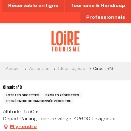
Aller
Réservable en ligne
Tourisme & Handicap
au
contenu
Professionnels
principal
Accueil
Vos envies
Idées séjours
Circuit n°3
Circuit n°3
LOISIRS SPORTIFS
SPORTS PÉDESTRES
ITINÉRAIRE DE RANDONNÉE PÉDESTRE
Altitude : 550m
Départ Parking - centre village, 42600 Lézigneux
M'y rendre