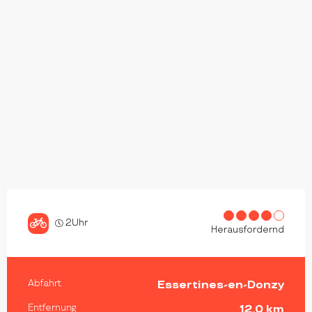
2Uhr
Herausfordernd
PRAKTISCHE INFORMATIONEN
Abfahrt
Essertines-en-Donzy
Entfernung
12.0 km