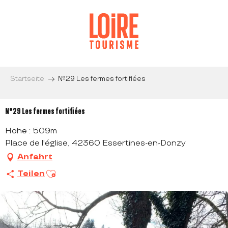
Aller
au
contenu
principal
Startseite
N°29 Les fermes fortifiées
N°29 Les fermes fortifiées
Höhe : 509m
Place de l'église, 42360 Essertines-en-Donzy
Anfahrt
Ajouter aux favoris
Teilen