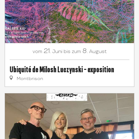
21.
8.
Juni
August
vom
bis zum
Ubiquité de Milosh Luczynski - exposition
Montbrison