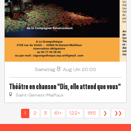
8.
Samstag
Aug
Um 20:00
Théâtre en chanson "Dis, elle attend que vous"
Saint-Genest-Malifaux
1
2
3
61+
122+
185
❯
❯❯