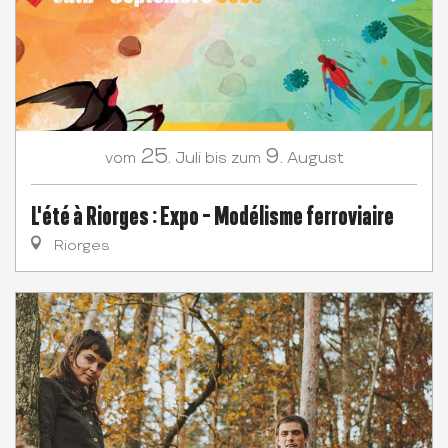
25.
9.
Juli
August
vom
bis zum
L'été à Riorges : Expo - Modélisme ferroviaire
Riorges