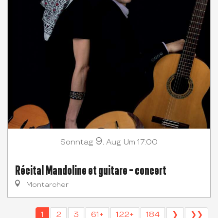
9.
Sonntag
Aug
Um 17:00
Récital Mandoline et guitare - concert
Montarcher
1
2
3
61+
122+
184
❯
❯❯