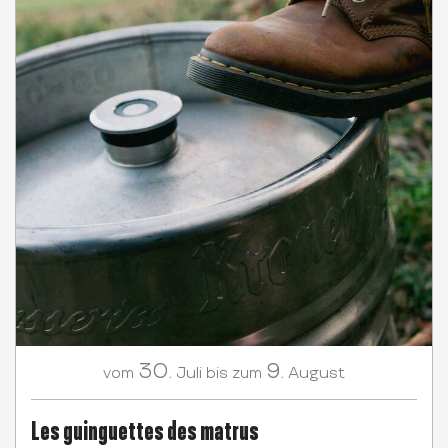
30.
9.
Juli
August
vom
bis zum
Les guinguettes des matrus