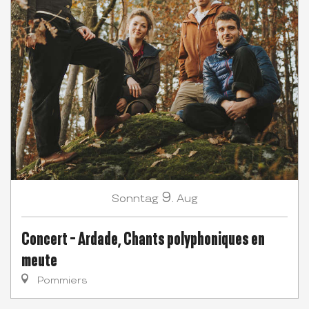
9.
Sonntag
Aug
Concert - Ardade, Chants polyphoniques en
meute
Pommiers