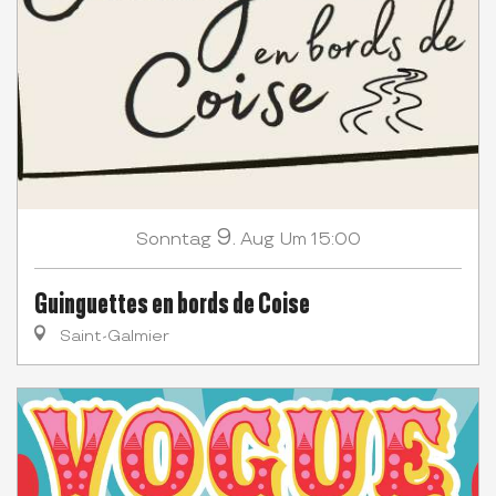
9.
Sonntag
Aug
Um 15:00
Guinguettes en bords de Coise
Saint-Galmier