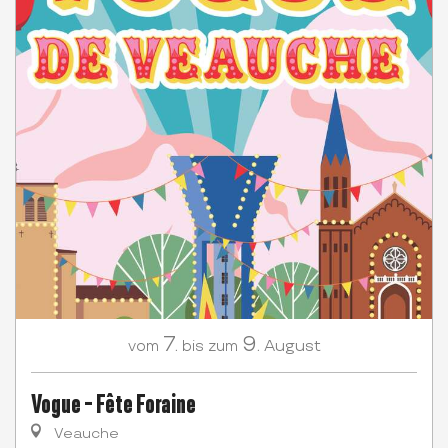
7.
9.
August
vom
bis zum
Vogue - Fête Foraine
Veauche