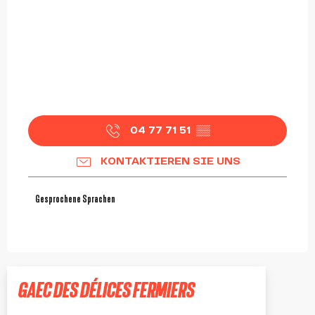
04 77 71 51
▒▒
KONTAKTIEREN SIE UNS
Gesprochene Sprachen
Gesprochene Sprachen
GAEC DES DÉLICES FERMIERS
SAINT-SYMPHORIEN-DE-LAY