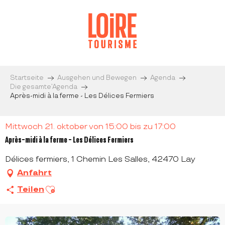
Aller
au
contenu
principal
Startseite
Ausgehen und Bewegen
Agenda
Die gesamte’Agenda
Après-midi à la ferme - Les Délices Fermiers
Mittwoch 21. oktober von 15:00 bis zu 17:00
Après-midi à la ferme - Les Délices Fermiers
Délices fermiers, 1 Chemin Les Salles, 42470 Lay
Anfahrt
Ajouter aux favoris
Teilen