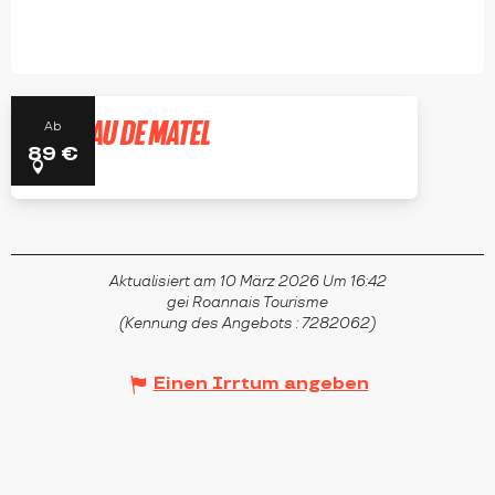
CHÂTEAU DE MATEL
Ab
89
€
ROANNE
Aktualisiert am 10 März 2026 Um 16:42
gei Roannais Tourisme
(Kennung des Angebots :
7282062
)
Einen Irrtum angeben