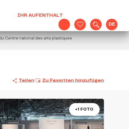
IHR AUFENTHALT
DE
Suche
Voir les favoris
u Centre national des arts plastiques
Ajouter aux favoris
Teilen
Zu Favoriten hinzufügen
+1 FOTO