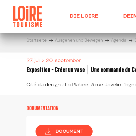
Aller
au
DIE LOIRE
DEI
contenu
principal
Startseite
Ausgehen und Bewegen
Agenda
27. juli > 20. september
Exposition - Créer un vase │Une commande du Ce
Cité du design - La Platine, 3 rue Javelin Pa
DOKUMENTATION
DOCUMENT