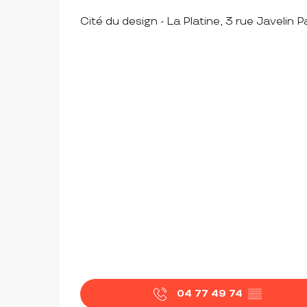
Cité du design - La Platine, 3 rue Javeli
04 77 49 74
▒▒