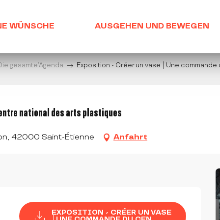
NE WÜNSCHE
AUSGEHEN UND BEWEGEN
Die gesamte’Agenda
Exposition - Créer un vase │Une commande d
ntre national des arts plastiques
gnon, 42000 Saint-Étienne
Anfahrt
EXPOSITION - CRÉER UN VASE
│UNE COMMANDE DU CEN...