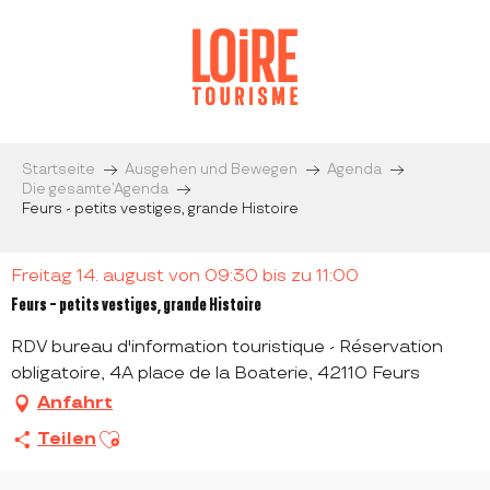
Aller
au
contenu
principal
Startseite
Ausgehen und Bewegen
Agenda
Die gesamte’Agenda
Feurs - petits vestiges, grande Histoire
Freitag 14. august von 09:30 bis zu 11:00
Feurs - petits vestiges, grande Histoire
RDV bureau d'information touristique - Réservation
obligatoire, 4A place de la Boaterie, 42110 Feurs
Anfahrt
Ajouter aux favoris
Teilen