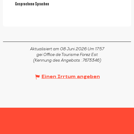
Gesprochene Sprachen
Gesprochene Sprachen
Aktualisiert am 08 Juni 2026 Um 17:57
gei Office de Tourisme Forez Est
(Kennung des Angebots :
7673346
)
Einen Irrtum angeben