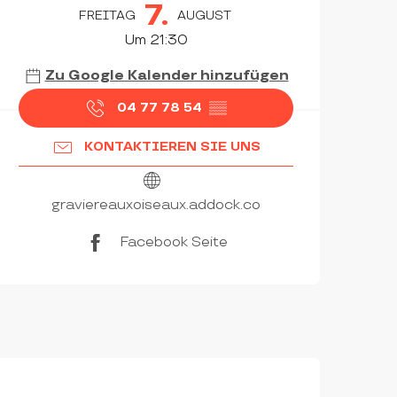
ÖFFNUNGSZEITEN & KON
7.
FREITAG
AUGUST
Um 21:30
Zu Google Kalender hinzufügen
04 77 78 54
▒▒
KONTAKTIEREN SIE UNS
graviereauxoiseaux.addock.co
Facebook Seite