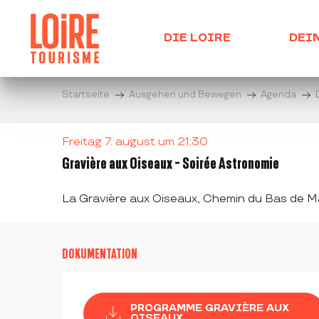
Aller
au
DIE LOIRE
DEI
contenu
principal
Startseite
Ausgehen und Bewegen
Agenda
Freitag 7. august um 21:30
Gravière aux Oiseaux - Soirée Astronomie
La Gravière aux Oiseaux, Chemin du Bas de 
DOKUMENTATION
PROGRAMME GRAVIÈRE AUX
OISEAUX