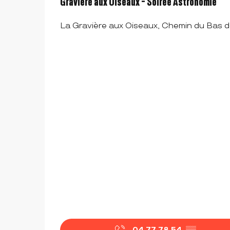
Gravière aux Oiseaux - Soirée Astronomie
La Gravière aux Oiseaux, Chemin du Bas 
04 77 78 54
▒▒