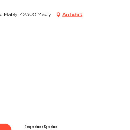
de Mably, 42300 Mably
Anfahrt
Gesprochene Sprachen
Gesprochene Sprachen