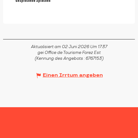
Gesprochene Sprachen
Gesprochene Sprachen
Aktualisiert am 02 Juni 2026 Um 17:37
gei Office de Tourisme Forez Est
(Kennung des Angebots :
6767153
)
Einen Irrtum angeben