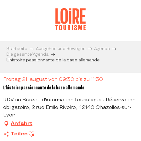
Aller
au
contenu
principal
Startseite
Ausgehen und Bewegen
Agenda
Die gesamte’Agenda
L'histoire passionnante de la base allemande
Freitag 21. august von 09:30 bis zu 11:30
L'histoire passionnante de la base allemande
RDV au Bureau d'information touristique - Réservation
obligatoire, 2 rue Emile Rivoire, 42140 Chazelles-sur-
Lyon
Anfahrt
Ajouter aux favoris
Teilen