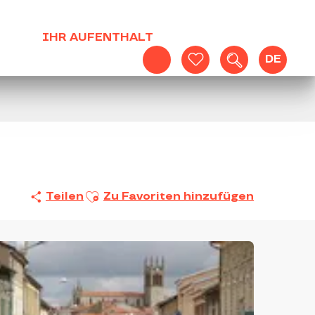
IHR AUFENTHALT
DE
Suche
Voir les favoris
Ajouter aux favoris
Teilen
Zu Favoriten hinzufügen