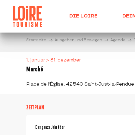
Aller
au
DIE LOIRE
DEI
contenu
principal
Startseite
Ausgehen und Bewegen
Agenda
1. januar > 31. dezember
Marché
Place de l'Église, 42540 Saint-Just-la-Pendue
ZEITPLAN
Das ganze Jahr über
Das ganze Jahr über