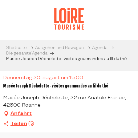
Aller
au
contenu
principal
Startseite
Ausgehen und Bewegen
Agenda
Die gesamte’Agenda
Musée Joseph Déchelette : visites gourmandes au fil du thé
Donnerstag 20. august um 15:00
Musée Joseph Déchelette : visites gourmandes au fil du thé
Musée Joseph Déchelette, 22 rue Anatole France,
42300 Roanne
Anfahrt
Ajouter aux favoris
Teilen