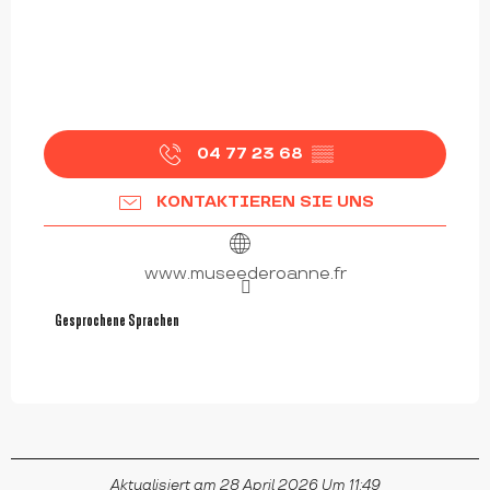
04 77 23 68
▒▒
KONTAKTIEREN SIE UNS
www.museederoanne.fr
Gesprochene Sprachen
Gesprochene Sprachen
Aktualisiert am 28 April 2026 Um 11:49