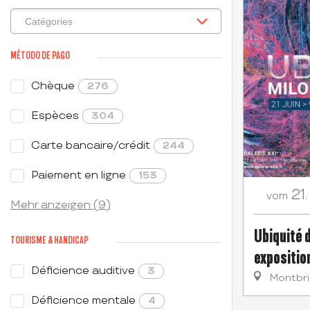
MÉTODO DE PAGO
Chèque
276
Espèces
304
Carte bancaire/crédit
244
Paiement en ligne
153
21.
vom
Mehr anzeigen (9)
Ubiquité 
TOURISME & HANDICAP
expositio
Déficience auditive
3
Montbr
Déficience mentale
4