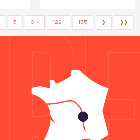
3
61+
122+
185
❯
❯❯