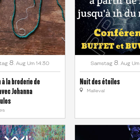
8.
8.
tag
Aug
Um 14:30
Samstag
Aug
Um
n à la broderie de
Nuit des étoiles
 avec Johanna
Malleval
ulos
es