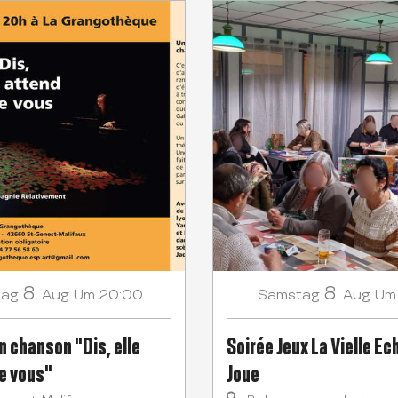
8.
8.
tag
Aug
Um 20:00
Samstag
Aug
Um
n chanson "Dis, elle
Soirée Jeux La Vielle E
e vous"
Joue