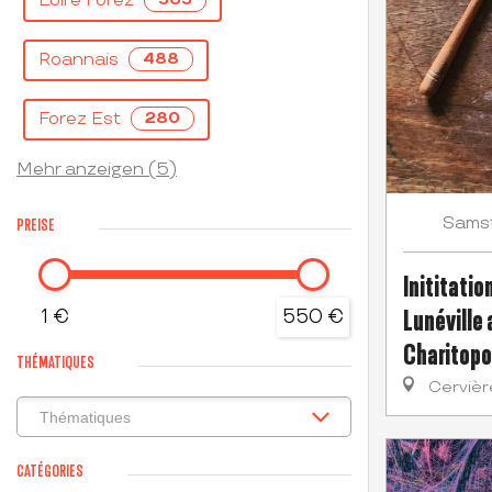
Loire Forez
Roannais
488
Forez Est
280
Mehr anzeigen (5)
Sams
PREISE
Inititatio
Lunéville
1 €
550 €
Charitopo
THÉMATIQUES
Cervièr
CATÉGORIES