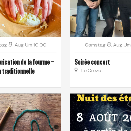
8.
8.
tag
Aug
Um 10:00
Samstag
Aug
Um
brication de la fourme –
Soirée concert
 traditionnelle
Le Crozet