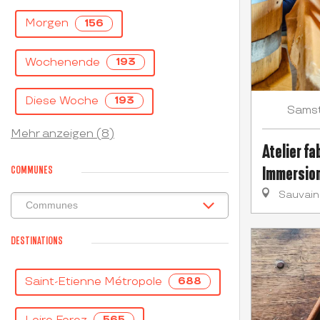
Morgen
156
Wochenende
193
Diese Woche
193
Sams
Mehr anzeigen (8)
Atelier fa
Immersion
COMMUNES
Sauvain
DESTINATIONS
Saint-Etienne Métropole
688
565