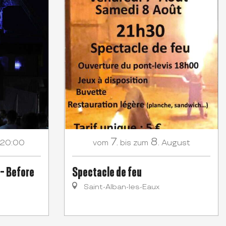
7.
8.
20:00
August
vom
bis zum
 - Before
Spectacle de feu
Saint-Alban-les-Eaux