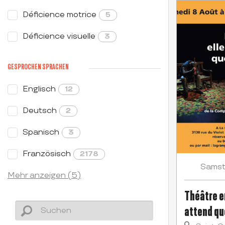
Déficience motrice
5
Déficience visuelle
3
GESPROCHEN SPRACHEN
Englisch
12
Deutsch
2
Spanisch
3
Französisch
2178
Sams
Mehr anzeigen (5)
Théâtre e
attend qu