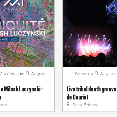
8.
8.
Juni
August
Samstag
Aug
Um 
bis zum
de Milosh Luczynski -
Live tribal death groove
n
de Couriot
ison
Saint-Étienne