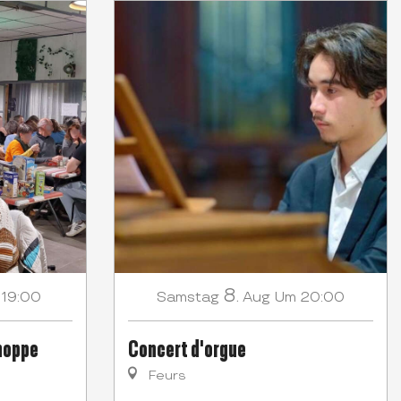
8.
 19:00
Samstag
Aug
Um 20:00
choppe
Concert d'orgue
Feurs