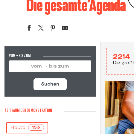
A
Die gesamte’Agenda
VOM - BIS ZUM
2214
Die größt
Suchen
ZEITRAUM DER DEMONSTRATION
Heute
153