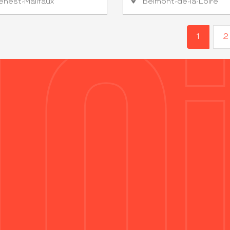
enest-Malifaux
Belmont-de-la-Loire
1
2