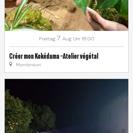
7.
Freitag
Aug
Um 18:00
Créer mon Kokédama -Atelier végétal
Montbrison