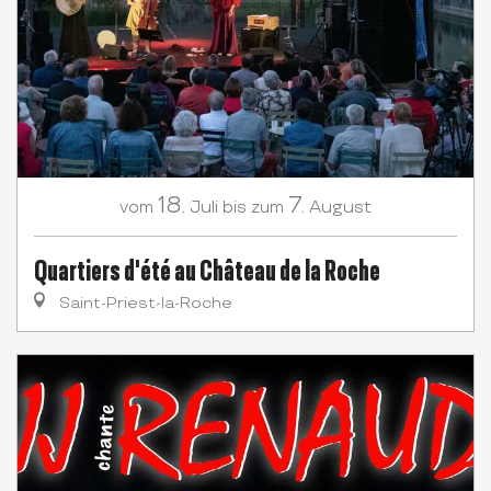
18.
7.
Juli
August
vom
bis zum
Quartiers d'été au Château de la Roche
Saint-Priest-la-Roche