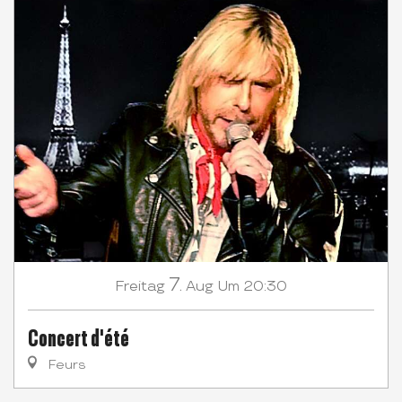
7.
Freitag
Aug
Um 20:30
Concert d'été
Feurs