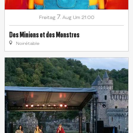
7.
Freitag
Aug
Um 21:00
Des Minions et des Monstres
Noirétable