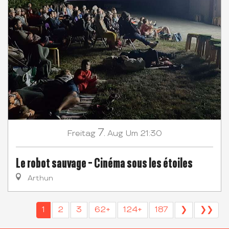
7.
Freitag
Aug
Um 21:30
Le robot sauvage - Cinéma sous les étoiles
Arthun
1
2
3
62+
124+
187
❯
❯❯