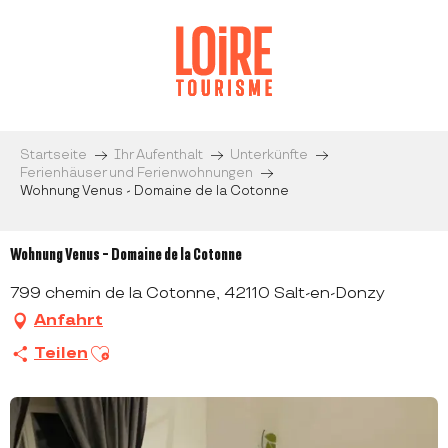
Aller
au
contenu
principal
Startseite
Ihr Aufenthalt
Unterkünfte
Ferienhäuser und Ferienwohnungen
Wohnung Venus - Domaine de la Cotonne
Wohnung Venus - Domaine de la Cotonne
799 chemin de la Cotonne, 42110 Salt-en-Donzy
Anfahrt
Ajouter aux favoris
Teilen