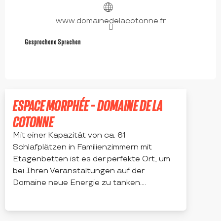
www.domainedelacotonne.fr
Gesprochene Sprachen
Gesprochene Sprachen
ESPACE MORPHÉE - DOMAINE DE LA
COTONNE
Mit einer Kapazität von ca. 61
Schlafplätzen in Familienzimmern mit
Etagenbetten ist es der perfekte Ort, um
bei Ihren Veranstaltungen auf der
Domaine neue Energie zu tanken....
SALT-EN-DONZY