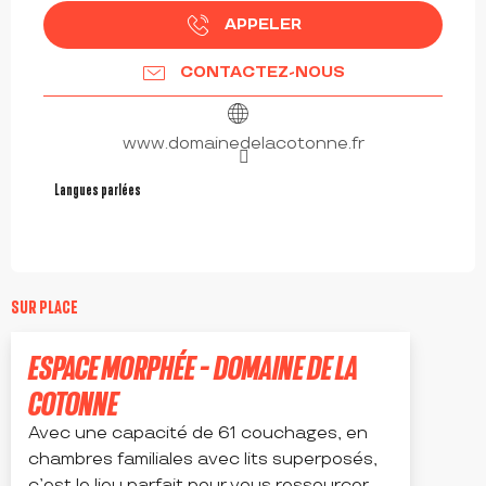
APPELER
CONTACTEZ-NOUS
www.domainedelacotonne.fr
Langues parlées
Langues parlées
SUR PLACE
Réservable
ESPACE MORPHÉE - DOMAINE DE LA
COTONNE
Avec une capacité de 61 couchages, en
chambres familiales avec lits superposés,
c’est le lieu parfait pour vous ressourcer