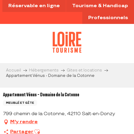
Aller
Réservable en ligne
Tourisme & Handicap
au
contenu
Professionnels
principal
Accueil
Hébergements
Gites et locations
Appartement Vénus - Domaine de la Cotonne
Appartement Vénus - Domaine de la Cotonne
MEUBLÉ ET GÎTE
799 chemin de la Cotonne, 42110 Salt-en-Donzy
M'y rendre
Ajouter aux favoris
Partager