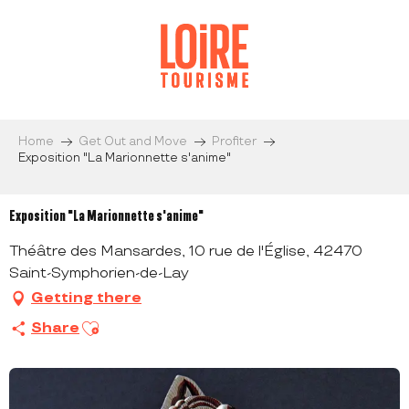
Aller
au
contenu
principal
Home
Get Out and Move
Profiter
Exposition "La Marionnette s'anime"
Exposition "La Marionnette s'anime"
Théâtre des Mansardes, 10 rue de l'Église, 42470
Saint-Symphorien-de-Lay
Getting there
Ajouter aux favoris
Share