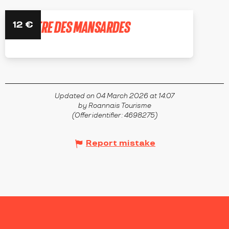
THÉÂTRE DES MANSARDES
12
€
SAINT-SYMPHORIEN-DE-LAY
Updated on 04 March 2026 at 14:07
by Roannais Tourisme
(Offer identifier :
4698275
)
Report mistake