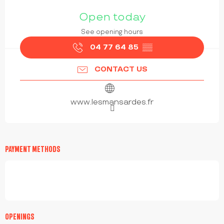
OPENING HOURS & CONTACT DETAILS
Open today
See opening hours
04 77 64 85
▒▒
CONTACT US
www.lesmansardes.fr
PAYMENT METHODS
OPENINGS