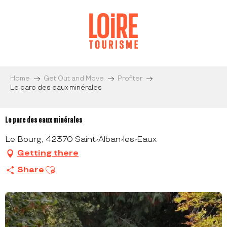
Aller
au
contenu
principal
Home
Get Out and Move
Profiter
Le parc des eaux minérales
Le parc des eaux minérales
Le Bourg, 42370 Saint-Alban-les-Eaux
Getting there
Ajouter aux favoris
Share