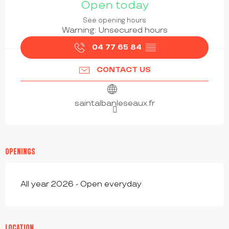
Open today
See opening hours
Warning: Unsecured hours
04 77 65 84
▒▒
CONTACT US
saintalbanleseaux.fr
OPENINGS
All year 2026 - Open everyday
LOCATION